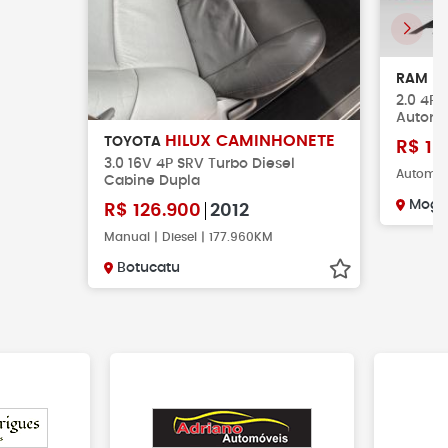
R
RAM
2.0 4P 
Automá
HILUX CAMINHONETE
TOYOTA
R$
19
3.0 16V 4P SRV Turbo Diesel
Automáti
Cabine Dupla
Mogi 
R$
126.900
2012
Manual | Diesel | 177.960KM
Botucatu