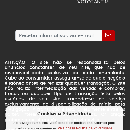
VOTORANTIM
ATENÇÃO: O site não se responsabiliza pelos
anúncios constantes de seu site, que são de
responsabilidade exclusiva de cada anunciante.
Cabe ao consumidor assegurar-se de que o negócio
é idôneo antes de realizar qualquer transação. O site
não realiza intermediação das vendas e compras,
trocas ou qualquer tipo de transação feita pelos
usuários de seu site, tratando-se de serviço
exclusivamente de disponibilização de mídia para
divulgação. A transação é feita diretamente entre as
Cookies e Privacidade
partes interessadas. Fotos ilustrativas. Os preços
podem sofrer alterações sem prévio aviso.
Ao navegar neste site, você aceita os cookies que usamos para
Veja nossa Política de Privacidade.
melhorar sua experiência.