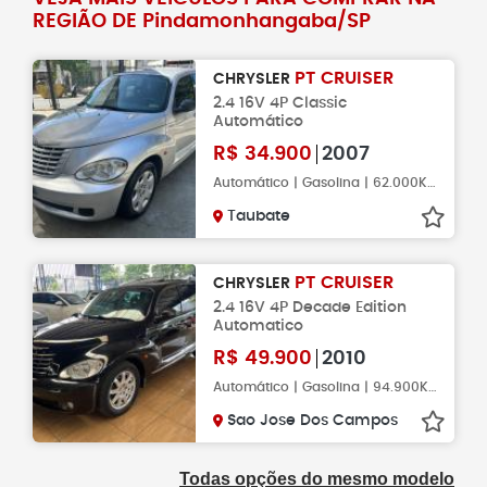
REGIÃO DE Pindamonhangaba/SP
PT CRUISER
CHRYSLER
2.4 16V 4P Classic
Automático
R$
34.900
2007
Automático | Gasolina | 62.000KM
Taubate
PT CRUISER
CHRYSLER
2.4 16V 4P Decade Edition
Automatico
R$
49.900
2010
Automático | Gasolina | 94.900KM
Sao Jose Dos Campos
Todas opções do mesmo modelo