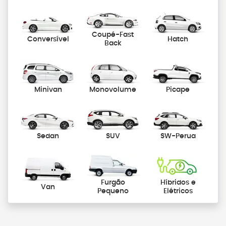
Coupé-Fast
Conversível
Hatch
Back
Minivan
Monovolume
Picape
Sedan
SUV
SW-Perua
Furgão
Híbridos e
Van
Pequeno
Elétricos