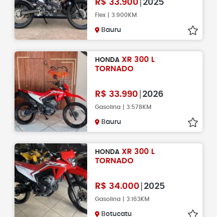
R$
33.900
2025
Flex | 3.900KM
Bauru
XR 300 L
HONDA
TORNADO
R$
33.990
2026
Gasolina | 3.578KM
Bauru
XR 300 L
HONDA
TORNADO
R$
34.000
2025
Gasolina | 3.163KM
Botucatu