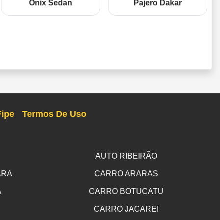
Onix Sedan
Pajero Dakar
Fipe
Termos De Uso
AUTO RIBEIRÃO
ARA
CARRO ARARAS
A
CARRO BOTUCATU
CARRO JACAREI