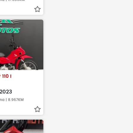
 110 I
2023
ina | 8.967KM