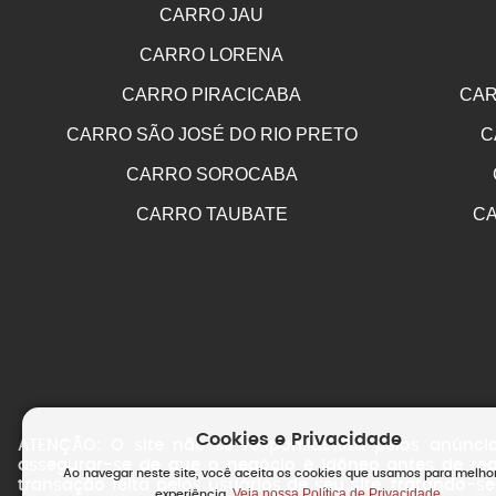
CARRO JAU
CARRO LORENA
CARRO PIRACICABA
CAR
CARRO SÃO JOSÉ DO RIO PRETO
C
CARRO SOROCABA
CARRO TAUBATE
CA
Cookies e Privacidade
ATENÇÃO: O site não se responsabiliza pelos anúnci
assegurar-se de que o negócio é idôneo antes de real
Ao navegar neste site, você aceita os cookies que usamos para melho
transação feita pelos usuários de seu site, tratando-s
Veja nossa Política de Privacidade.
experiência.