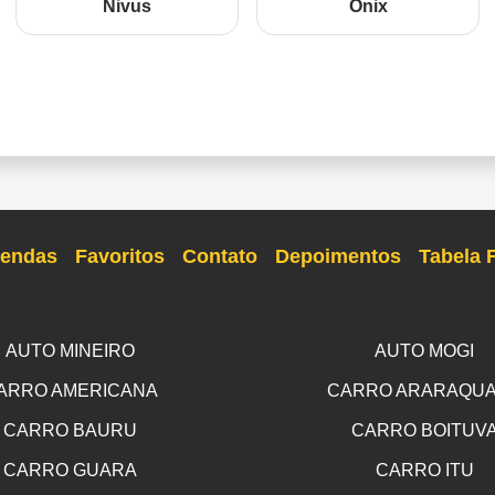
Nivus
Onix
endas
Favoritos
Contato
Depoimentos
Tabela 
AUTO MINEIRO
AUTO MOGI
ARRO AMERICANA
CARRO ARARAQU
CARRO BAURU
CARRO BOITUV
CARRO GUARA
CARRO ITU