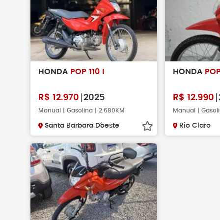
HONDA
POP 110 I
HONDA
POP
R$
12.970
2025
R$
12.990
Manual | Gasolina | 2.680KM
Manual | Gasol
Santa Barbara D´oeste
Rio Claro