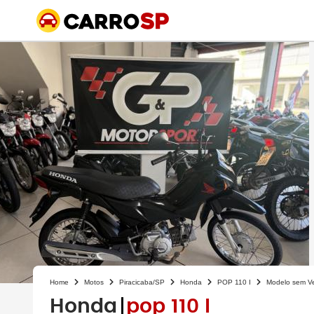
Home
Motos
Piracicaba/SP
Honda
POP 110 I
Modelo sem V
Honda
pop 110 I