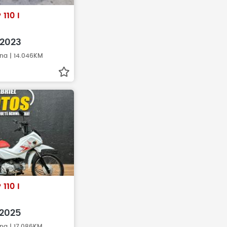
amentos antes de
Antes de fechar negócio, sempr
 110 I
veículo realmente
busque pelo histórico do veículo
2023
ina | 14.046KM
 110 I
2025
ina | 17.086KM