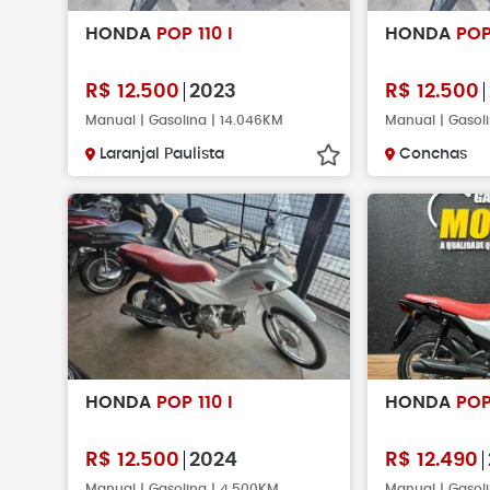
Não faça pag
HONDA
POP 110 I
HONDA
POP
verificar se o 
existe.
R$
12.500
2023
R$
12.500
Manual | Gasolina | 14.046KM
Manual | Gasol
Laranjal Paulista
Conchas
HONDA
POP 110 I
HONDA
POP
R$
12.500
2024
R$
12.490
Manual | Gasolina | 4.500KM
Manual | Gasol