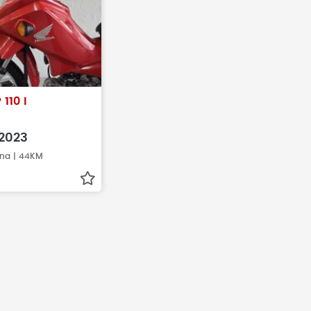
 110 I
2023
ina | 44KM