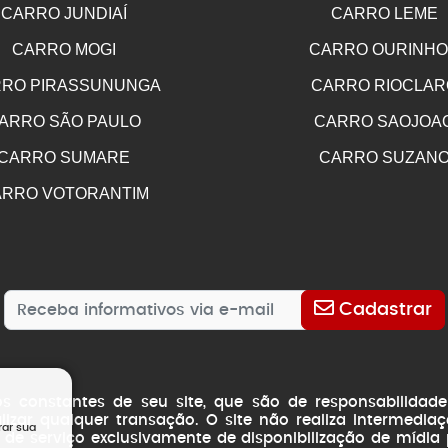
CARRO JUNDIAÍ
CARRO LEME
CARRO MOGI
CARRO OURINH
RO PIRASSUNUNGA
CARRO RIOCLAR
ARRO SÃO PAULO
CARRO SAOJOA
CARRO SUMARE
CARRO SUZAN
RRO VOTORANTIM
Cadastrar
os constantes de seu site, que são de responsabilida
izar qualquer transação. O site não realiza intermedi
rar sua
e de serviço exclusivamente de disponibilização de mídia