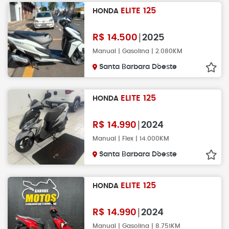
ELITE 125
HONDA
R$
14.500
2025
Manual | Gasolina | 2.080KM
Santa Barbara D´oeste
ELITE 125
HONDA
R$
14.990
2024
Manual | Flex | 14.000KM
Santa Barbara D´oeste
ELITE 125
HONDA
R$
14.990
2024
Manual | Gasolina | 8.751KM