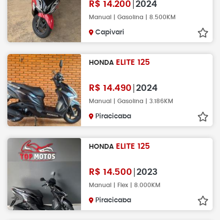
R$
14.200
2024
Manual | Gasolina | 8.500KM
Capivari
ELITE 125
HONDA
R$
14.490
2024
Manual | Gasolina | 3.186KM
Piracicaba
ELITE 125
HONDA
R$
14.500
2023
Manual | Flex | 8.000KM
Piracicaba