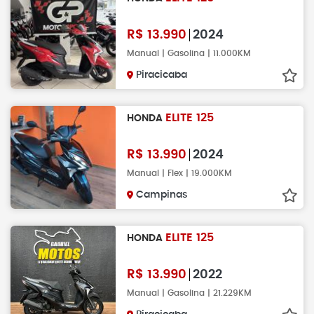
R$
13.990
2024
Manual | Gasolina | 11.000KM
Piracicaba
ELITE 125
HONDA
R$
13.990
2024
Manual | Flex | 19.000KM
Campinas
ELITE 125
HONDA
R$
13.990
2022
Manual | Gasolina | 21.229KM