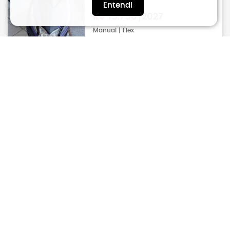
Entendi
R$
15.750
2027
Manual | Flex
Capivari
ELITE 125
HONDA
R$
15.900
2025
Manual | Gasolina | 10.488KM
Piracicaba
ELITE 125
HONDA
R$
15.990
2025
Manual | Gasolina | 15.765KM
Piracicaba