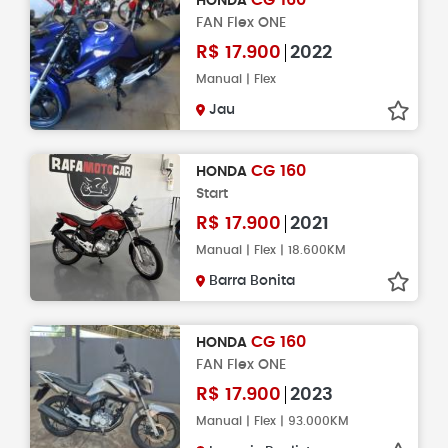
CG 160
HONDA
FAN Flex ONE
R$
17.900
2022
Manual | Flex
Jau
CG 160
HONDA
Start
R$
17.900
2021
Manual | Flex | 18.600KM
Barra Bonita
CG 160
HONDA
FAN Flex ONE
R$
17.900
2023
Manual | Flex | 93.000KM