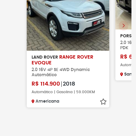
PORSC
2.0 16V
PDK
R$
61
RANGE ROVER
LAND ROVER
EVOQUE
Automáti
2.0 16V 4P SE 4WD Dynamic
Santa
Automático
R$
114.900
2018
Automático | Gasolina | 59.000KM
Americana