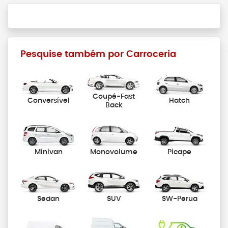
Pesquise também por Carroceria
Coupé-Fast
Conversível
Hatch
Back
Minivan
Monovolume
Picape
Sedan
SUV
SW-Perua