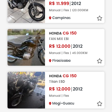
R$
11.999
2012
Manual | Flex | 120.000KM
Campinas
CG 150
HONDA
FAN MIX ESI
R$
12.000
2012
Manual | Flex | 46.000KM
Piracicaba
CG 150
HONDA
Titan ESD
R$
12.000
2012
Manual | Flex
Mogi-Guacu