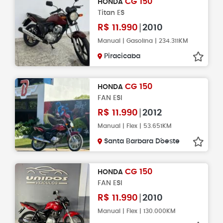
CG 150
HONDA
Titan ES
R$
11.990
2010
Manual | Gasolina | 234.311KM
Piracicaba
CG 150
HONDA
FAN ESI
R$
11.990
2012
Manual | Flex | 53.651KM
Santa Barbara D´oeste
CG 150
HONDA
FAN ESI
R$
11.990
2010
Manual | Flex | 130.000KM