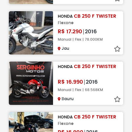
CB 250 F TWISTER
HONDA
Flexone
R$
17.290
2016
Manual | Flex | 78.000KM
Jau
CB 250 F TWISTER
HONDA
R$
16.990
2016
Manual | Flex | 68.568KM
Bauru
CB 250 F TWISTER
HONDA
Flexone