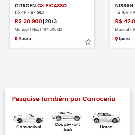
CITROEN
C3 PICASSO
NISSAN
1.5 4P Flex GLX
1.6 16V 4P
R$
30.900
2013
R$
42.
Manual | Flex | 164.000KM
Manual | 
Bauru
Ipero
Pesquise também por Carroceria
Coupé-Fast
Conversível
Hatch
Back