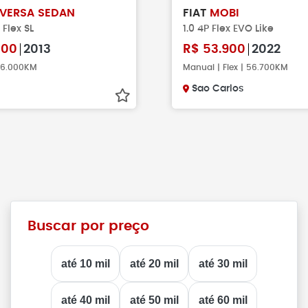
VERSA SEDAN
FIAT
MOBI
 Flex SL
1.0 4P Flex EVO Like
000
2013
R$
53.900
2022
96.000KM
Manual | Flex | 56.700KM
Sao Carlos
Buscar por preço
até 10 mil
até 20 mil
até 30 mil
até 40 mil
até 50 mil
até 60 mil