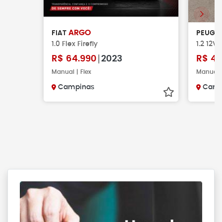
ARGO
FIAT
PEUGE
1.0 Flex Firefly
1.2 12V
R$
64.990
2023
R$
42
Manual | Flex
Manual |
Campinas
Camp