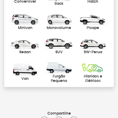
Conversível
Hatch
Back
Minivan
Monovolume
Picape
Sedan
SUV
SW-Perua
Furgão
Híbridos e
Van
Pequeno
Elétricos
Compartilhe