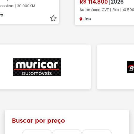
R$
114.800
2026
asolina | 30.000KM
Automático CVT | Flex | 10.5
ro
Jau
Buscar por preço