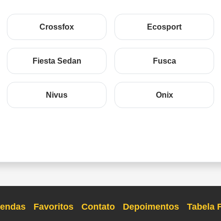
Crossfox
Ecosport
Fiesta Sedan
Fusca
Nivus
Onix
endas
Favoritos
Contato
Depoimentos
Tabela 