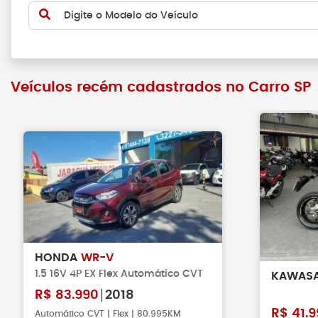
Digite o Modelo do Veículo
Veículos recém cadastrados no Carro SP
HONDA
WR-V
1.5 16V 4P EX Flex Automático CVT
KAWAS
R$
83.990
2018
R$
41.9
Automático CVT | Flex | 80.995KM