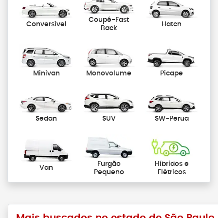
Coupé-Fast
Conversível
Hatch
Back
Minivan
Monovolume
Picape
Sedan
SUV
SW-Perua
Furgão
Híbridos e
Van
Pequeno
Elétricos
Mais buscados no estado de São Paulo