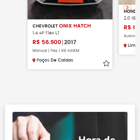
HOND
2.0 16V
ONIX HATCH
CHEVROLET
R$
10
1.4 4P Flex LT
Automáti
R$
56.900
2017
Limei
Manual | Flex | 88.441KM
Poços De Caldas