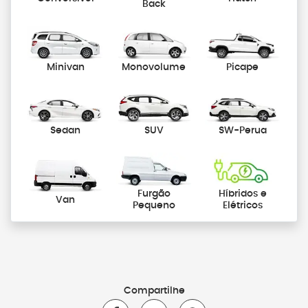
Back
Minivan
Monovolume
Picape
Sedan
SUV
SW-Perua
Furgão
Híbridos e
Van
Pequeno
Elétricos
Compartilhe