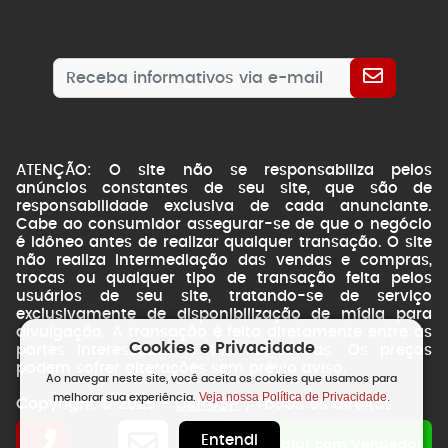
ATENÇÃO: O site não se responsabiliza pelos
anúncios constantes de seu site, que são de
responsabilidade exclusiva de cada anunciante.
Cabe ao consumidor assegurar-se de que o negócio
é idôneo antes de realizar qualquer transação. O site
não realiza intermediação das vendas e compras,
trocas ou qualquer tipo de transação feita pelos
usuários de seu site, tratando-se de serviço
exclusivamente de disponibilização de mídia para
divulgação. A transação é feita diretamente entre as
Cookies e Privacidade
partes interessadas. Fotos ilustrativas. Os preços
podem sofrer alterações sem prévio aviso.
Ao navegar neste site, você aceita os cookies que usamos para
Veja nossa Política de Privacidade.
melhorar sua experiência.
CarroSP
Copyright © 2026 -
| Todos os direitos
reservados.
Entendi
NSWEB
by
Falar com Vendedor