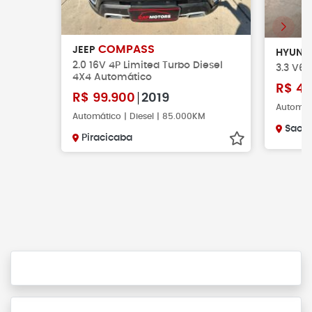
COMPASS
JEEP
HYUND
2.0 16V 4P Limited Turbo Diesel
3.3 V6
4X4 Automático
R$
46
R$
99.900
2019
Automáti
Automático | Diesel | 85.000KM
Sao 
Piracicaba