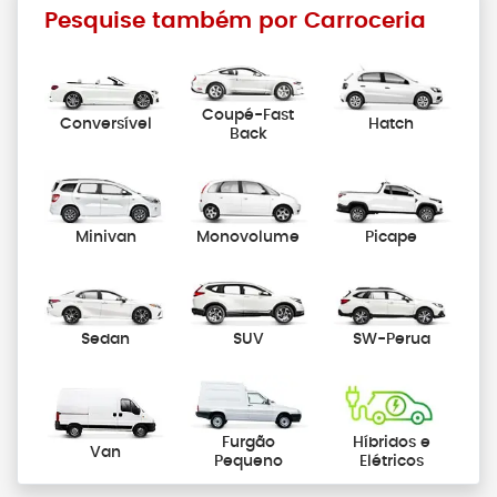
Pesquise também por Carroceria
Coupé-Fast
Conversível
Hatch
Back
Minivan
Monovolume
Picape
Sedan
SUV
SW-Perua
Furgão
Híbridos e
Van
Pequeno
Elétricos