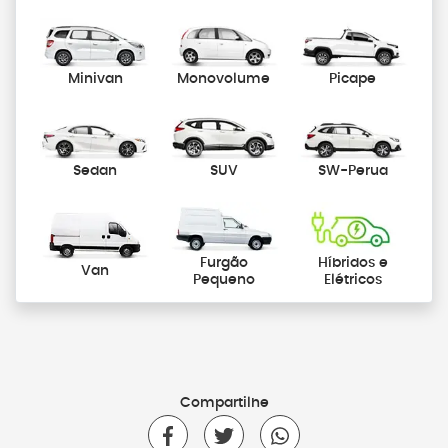
Minivan
Monovolume
Picape
Sedan
SUV
SW-Perua
Furgão
Híbridos e
Van
Pequeno
Elétricos
Compartilhe