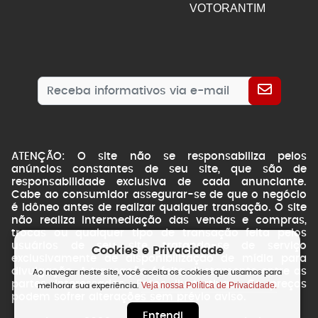
VOTORANTIM
ATENÇÃO: O site não se responsabiliza pelos
anúncios constantes de seu site, que são de
responsabilidade exclusiva de cada anunciante.
Cabe ao consumidor assegurar-se de que o negócio
é idôneo antes de realizar qualquer transação. O site
não realiza intermediação das vendas e compras,
trocas ou qualquer tipo de transação feita pelos
usuários de seu site, tratando-se de serviço
Cookies e Privacidade
exclusivamente de disponibilização de mídia para
divulgação. A transação é feita diretamente entre as
Ao navegar neste site, você aceita os cookies que usamos para
partes interessadas. Fotos ilustrativas. Os preços
Veja nossa Política de Privacidade.
melhorar sua experiência.
podem sofrer alterações sem prévio aviso.
Entendi