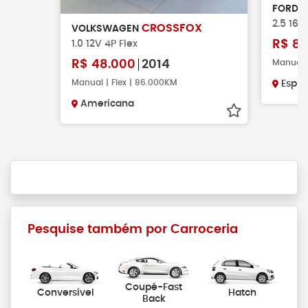
FORD
2.5 16V
CROSSFOX
VOLKSWAGEN
R$
87
1.0 12V 4P Flex
Manual |
R$
48.000
2014
Manual | Flex | 86.000KM
Espir
Americana
Pesquise também por Carroceria
Coupé-Fast
Conversível
Hatch
Back