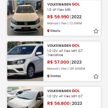
GOL
VOLKSWAGEN
1.0 4P Flex MSI
R$
56.990
2022
Manual | Flex | 72.119KM
Bauru
GOL
VOLKSWAGEN
1.0 12V 4P Flex MPI G7
Trendline
R$
57.000
2023
Manual | Flex | 126.400KM
Brotas
GOL
VOLKSWAGEN
1.0 12V 4P Flex MPI G7
R$
56.800
2023