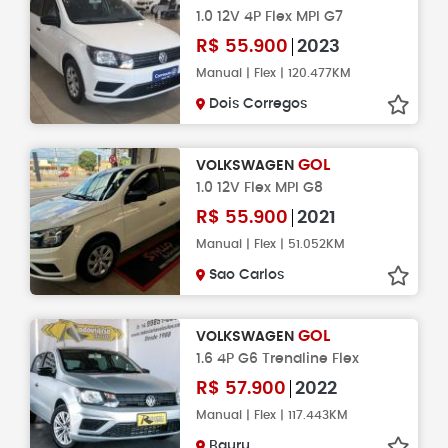
1.0 12V 4P Flex MPI G7
R$
55.900
2023
Manual | Flex | 120.477KM
Dois Corregos
GOL
VOLKSWAGEN
1.0 12V Flex MPI G8
R$
55.900
2021
Manual | Flex | 51.052KM
Sao Carlos
GOL
VOLKSWAGEN
1.6 4P G6 Trendline Flex
R$
57.900
2022
Manual | Flex | 117.443KM
Bauru