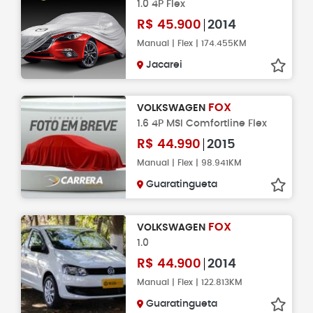
1.0 4P Flex
R$
45.900
2014
Manual | Flex | 174.455KM
Jacarei
FOX
VOLKSWAGEN
1.6 4P MSI Comfortline Flex
R$
44.990
2015
Manual | Flex | 98.941KM
Guaratingueta
FOX
VOLKSWAGEN
1.0
R$
44.900
2014
Manual | Flex | 122.813KM
Guaratingueta