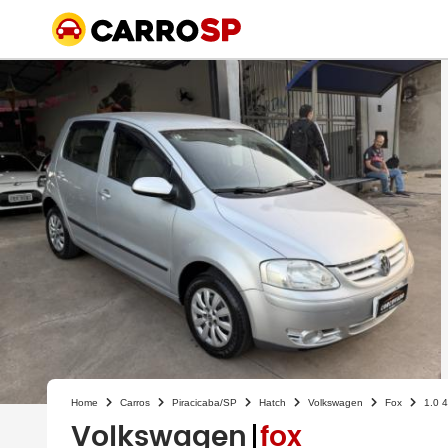
Home
Carros
Piracicaba/SP
Hatch
Volkswagen
Fox
1.0 
Volkswagen
fox