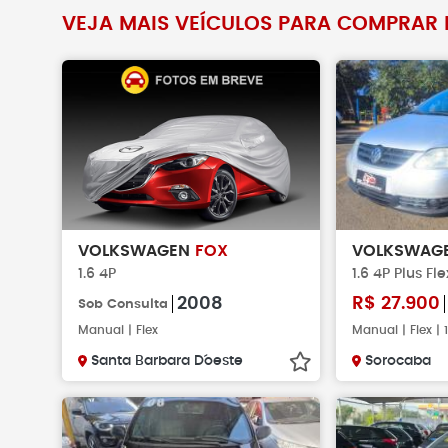
VEJA MAIS VEÍCULOS PARA COMPRAR N
Não faça pag
verificar se o 
existe.
VOLKSWAGEN
FOX
VOLKSWAG
1.6 4P
1.6 4P Plus Fle
2008
R$
27.900
Sob Consulta
Manual | Flex
Manual | Flex |
Santa Barbara D´oeste
Sorocaba