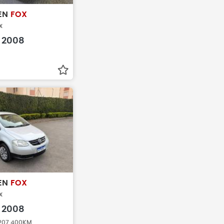
EN
FOX
x
2008
EN
FOX
x
2008
 207.400KM