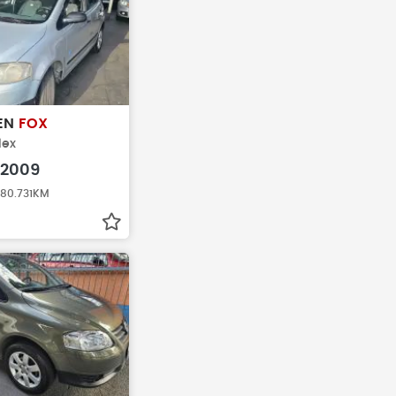
EN
FOX
lex
2009
 180.731KM