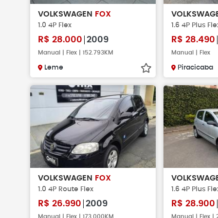
VOLKSWAGEN
FOX
VOLKSWAG
1.0 4P Flex
1.6 4P Plus Fle
R$
28.000
2009
R$
28.490
Manual | Flex | 152.793KM
Manual | Flex
Leme
Piracicaba
VOLKSWAGEN
FOX
VOLKSWAG
1.0 4P Route Flex
1.6 4P Plus Fle
R$
26.990
2009
R$
28.900
Manual | Flex | 173.000KM
Manual | Flex |