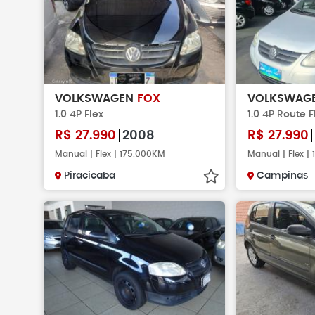
VOLKSWAGEN
FOX
VOLKSWAG
1.0 4P Flex
1.0 4P Route F
R$
27.990
2008
R$
27.990
Manual | Flex | 175.000KM
Manual | Flex |
Piracicaba
Campinas