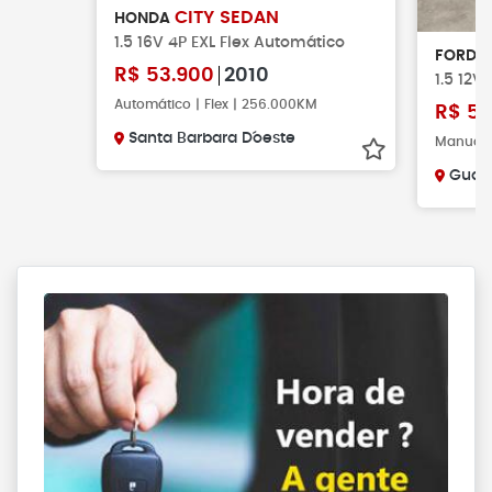
CITY SEDAN
HONDA
1.5 16V 4P EXL Flex Automático
FORD
R$
53.900
2010
1.5 12V 
Automático | Flex | 256.000KM
R$
51
Santa Barbara D´oeste
Manual |
Guar