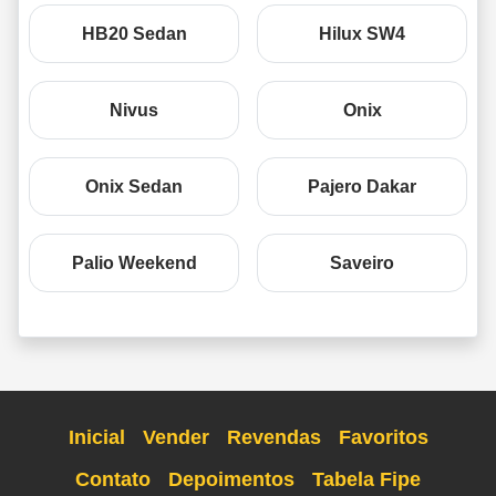
HB20 Sedan
Hilux SW4
Nivus
Onix
Onix Sedan
Pajero Dakar
Palio Weekend
Saveiro
Inicial
Vender
Revendas
Favoritos
Contato
Depoimentos
Tabela Fipe