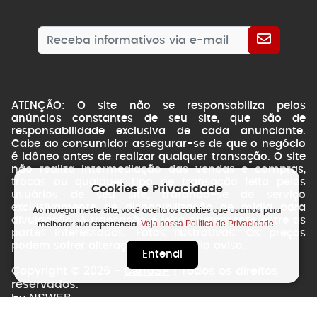
ATENÇÃO: O site não se responsabiliza pelos
anúncios constantes de seu site, que são de
responsabilidade exclusiva de cada anunciante.
Cabe ao consumidor assegurar-se de que o negócio
é idôneo antes de realizar qualquer transação. O site
não realiza intermediação das vendas e compras,
trocas ou qualquer tipo de transação feita pelos
Cookies e Privacidade
usuários de seu site, tratando-se de serviço
exclusivamente de disponibilização de mídia para
Ao navegar neste site, você aceita os cookies que usamos para
divulgação. A transação é feita diretamente entre as
Veja nossa Política de Privacidade.
melhorar sua experiência.
partes interessadas. Fotos ilustrativas. Os preços
podem sofrer alterações sem prévio aviso.
Entendi
CarroSP
Copyright © 2026 -
| Todos os direitos
reservados.
NSWEB
by