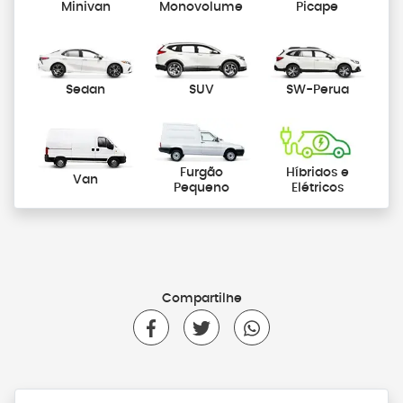
Minivan
Monovolume
Picape
Sedan
SUV
SW-Perua
Furgão
Híbridos e
Van
Pequeno
Elétricos
Compartilhe