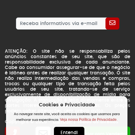
ATENÇÃO: O site não se responsabiliza pelos
anúncios constantes de seu site, que são de
responsabilidade exclusiva de cada anunciante.
Cabe ao consumidor assegurar-se de que o negócio
é idôneo antes de realizar qualquer transação. O site
não realiza intermediação das vendas e compras,
trocas ou qualquer tipo de transação feita pelos
usuários de seu site, tratando-se de serviço
exclusivamente de disponibilização de mídia para
divulgação. A transação é feita diretamente entre as
Cookies e Privacidade
partes interessadas. Fotos ilustrativas. Os preços
podem sofrer alterações sem prévio aviso.
Ao navegar neste site, você aceita os cookies que usamos para
Veja nossa Política de Privacidade.
melhorar sua experiência.
CarroSP
Copyright © 2026 -
| Todos os direitos
reservados.
Entendi
NSWEB
by
Falar com Vendedor