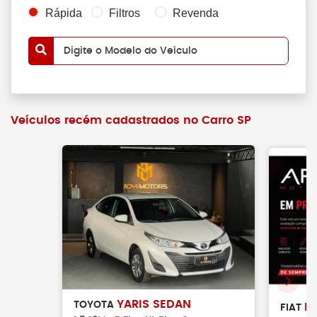
Rápida
Filtros
Revenda
Digite o Modelo do Veículo
Veículos recém cadastrados no Carro SP
YARIS SEDAN
TOYOTA
P
FIAT