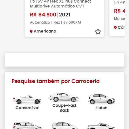
1.5 16V 4P Flex XL Plus Connect
1.4 4P A
Multidrive Automático CVT
R$
41
R$
84.900
2021
Manual |
Automático | Flex | 87.000KM
Camp
Americana
Pesquise também por Carroceria
Coupé-Fast
Conversível
Hatch
Back