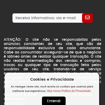
ATENÇÃO: O site não se responsabiliza pelos
anúncios constantes de seu site, que são de
responsabilidade exclusiva de cada anunciante.
Cabe ao consumidor assegurar-se de que o negócio
é idôneo antes de realizar qualquer transação. O site
não realiza intermediação das vendas e compras,
trocas ou qualquer tipo de transação feita pelos
usuários de seu site, tratando-se de serviço
exclusivamente de disponibilização de mídia para
divulgação. A transação é feita diretamente entre as
Cookies e Privacidade
partes interessadas. Fotos ilustrativas. Os preços
podem sofrer alterações sem prévio aviso.
Ao navegar neste site, você aceita os cookies que usamos para
Veja nossa Política de Privacidade.
melhorar sua experiência.
CarroSP
Copyright © 2026 -
| Todos os direitos
reservados.
Entendi
NSWEB
by