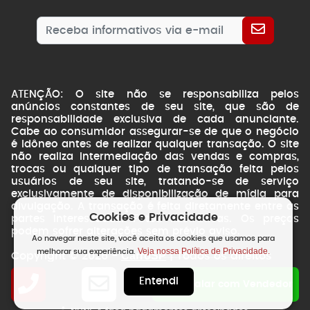
ATENÇÃO: O site não se responsabiliza pelos
anúncios constantes de seu site, que são de
responsabilidade exclusiva de cada anunciante.
Cabe ao consumidor assegurar-se de que o negócio
é idôneo antes de realizar qualquer transação. O site
não realiza intermediação das vendas e compras,
trocas ou qualquer tipo de transação feita pelos
usuários de seu site, tratando-se de serviço
exclusivamente de disponibilização de mídia para
divulgação. A transação é feita diretamente entre as
Cookies e Privacidade
partes interessadas. Fotos ilustrativas. Os preços
podem sofrer alterações sem prévio aviso.
Ao navegar neste site, você aceita os cookies que usamos para
Veja nossa Política de Privacidade.
melhorar sua experiência.
CarroSP
Copyright © 2026 -
| Todos os direitos
reservados.
Entendi
NSWEB
by
Falar com Vendedor