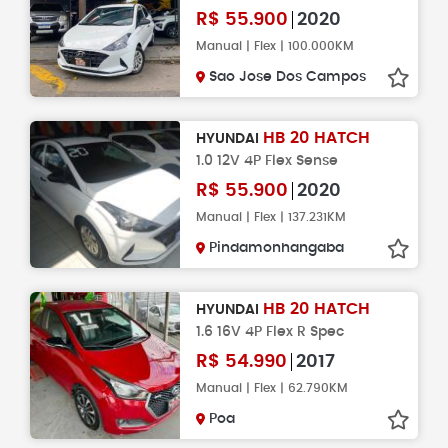
R$
55.900
2020
Manual | Flex | 100.000KM
Sao Jose Dos Campos
HB 20 HATCH
HYUNDAI
1.0 12V 4P Flex Sense
R$
55.900
2020
Manual | Flex | 137.231KM
Pindamonhangaba
HB 20 HATCH
HYUNDAI
1.6 16V 4P Flex R Spec
R$
54.990
2017
Manual | Flex | 62.790KM
Poa