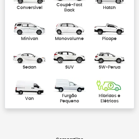
Coupé-Fast
Conversível
Hatch
Back
Minivan
Monovolume
Picape
Sedan
SUV
SW-Perua
Furgão
Híbridos e
Van
Pequeno
Elétricos