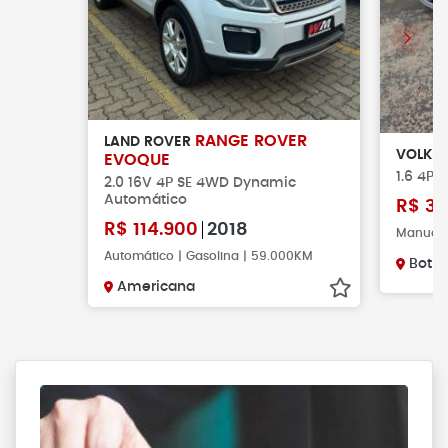
RANGE ROVER
LAND ROVER
VOLKS
EVOQUE
1.6 4P 
2.0 16V 4P SE 4WD Dynamic
Automático
R$
35
R$
114.900
2018
Manual |
Automático | Gasolina | 59.000KM
Botu
Americana