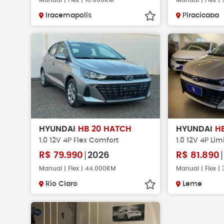
Manual | Flex | 10.800KM
Manual | Flex |
Iracemapolis
Piracicaba
HYUNDAI
HB 20 HATCH
HYUNDAI
H
1.0 12V 4P Flex Comfort
1.0 12V 4P Lim
R$
79.990
2026
R$
81.890
Manual | Flex | 44.000KM
Manual | Flex |
Rio Claro
Leme