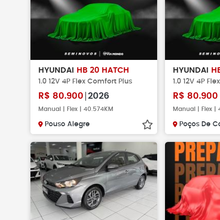
HYUNDAI
HB 20 HATCH
HYUNDAI
H
1.0 12V 4P Flex Comfort Plus
1.0 12V 4P Fle
R$
80.900
2026
R$
80.900
Manual | Flex | 40.574KM
Manual | Flex |
Pouso Alegre
Poços De C