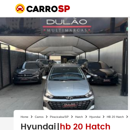
Home
Carros
Piracicaba/SP
Hatch
Hyundai
HB 20 Hatch
Hyundai
hb 20 Hatch