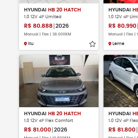
HYUNDAI
HB 20 HATCH
HYUNDAI
H
1.0 12V 4P Limited
1.0 12V 4P Lim
R$
80.888
2026
R$
80.990
Manual | Flex | 38.000KM
Manual | Flex |
Itu
Leme
HYUNDAI
HB 20 HATCH
HYUNDAI
H
1.0 12V 4P Flex Comfort
1.0 12V 4P Fle
R$
81.000
2026
R$
81.800