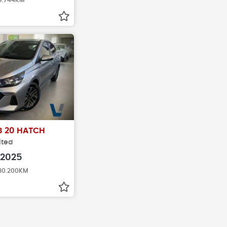
 9.744KM
B 20 HATCH
ited
2025
 30.200KM