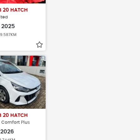
B 20 HATCH
ited
2025
 19.587KM
B 20 HATCH
x Comfort Plus
2026