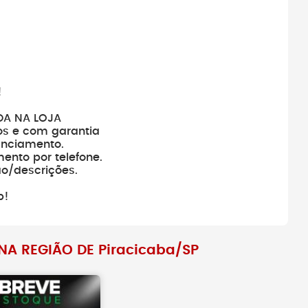
amentos antes de
Antes de fechar negócio, sempr
veículo realmente
busque pelo histórico do veículo
!
DA NA LOJA
os e com garantia
anciamento.
ento por telefone.
ão/descrições.
p!
A REGIÃO DE Piracicaba/SP