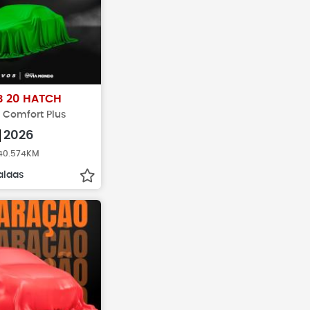
B 20 HATCH
x Comfort Plus
2026
 40.574KM
aldas