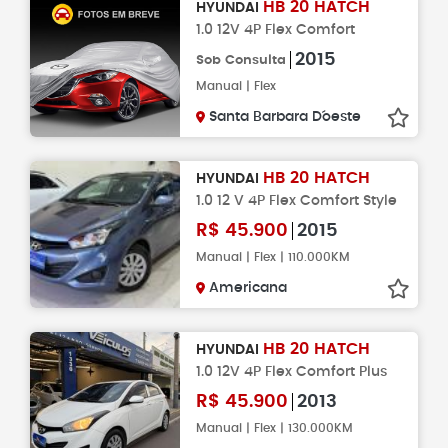
HB 20 HATCH
HYUNDAI
1.0 12V 4P Flex Comfort
2015
Sob Consulta
Manual | Flex
Santa Barbara D´oeste
HB 20 HATCH
HYUNDAI
1.0 12 V 4P Flex Comfort Style
R$
45.900
2015
Manual | Flex | 110.000KM
Americana
HB 20 HATCH
HYUNDAI
1.0 12V 4P Flex Comfort Plus
R$
45.900
2013
Manual | Flex | 130.000KM