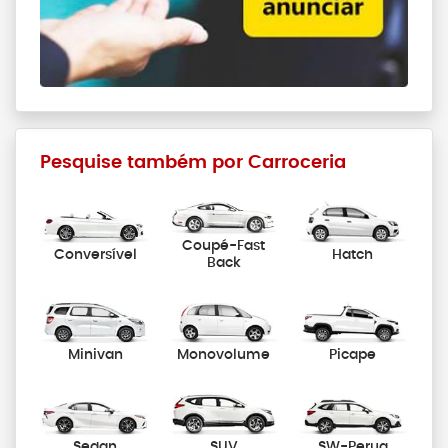
Pesquise também por Carroceria
Coupé-Fast
Conversível
Hatch
Back
Minivan
Monovolume
Picape
Sedan
SUV
SW-Perua