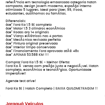
referÃªncia em tecnologia embarcada categoria hatch
compacto, design jovem moderno, espaÃ§o interno
otimizado 5 lugares. Ideal para Uber, 99, iFood,
estudantes, autÃ´nomos ou famÃ­lias.
Diferenciais:
âœ“ Ford Ka 1.5 SE completo
âœ“ Motor 1.5 3 cilindros econÃ´mico
âœ“ Rodas aro 14 originais
âœ“ Vidros elÃ©tricos nas 4 portas
âœ“ MecÃ¢nica revisada perfeita
âœ“ Pintura original preservada
âœ“ Interior limpo conservado
âœ“ Financiamento Ford aprovado atÃ© 48x
âœ“ APENAS 53.588 KM !!!
Comprar Ford Ka 1.5 SE - Melhor Oferta:
Ford Ka Ã venda com preÃ§o justo e negociÃ¡vel. Hatch
completo, econÃ´mico e tecnolÃ³gico. Oportunidade
imperdÃ­vel!
Agende test drive!
Ford Ka SE | Hatch Completo | BAIXA QUILOMETRAGEM !!
Jaraguá Veículos