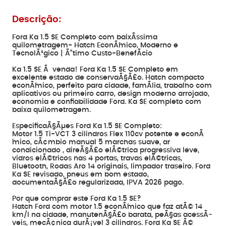
Descrição:
Ford Ka 1.5 SE Completo com baixÃ­ssima
quilometragem- Hatch EconÃ´mico, Moderno e
TecnolÃ³gico | Ã“timo Custo-BenefÃ­cio
Ka 1.5 SE Ã venda! Ford Ka 1.5 SE Completo em
excelente estado de conservaÃ§Ã£o. Hatch compacto
econÃ´mico, perfeito para cidade, famÃ­lia, trabalho com
aplicativos ou primeiro carro, design moderno arrojado,
economia e confiabilidade Ford. Ka SE completo com
baixa quilometragem.
EspecificaÃ§Ãµes Ford Ka 1.5 SE Completo:
Motor 1.5 Ti-VCT 3 cilindros Flex 110cv potente e econÃ
´mico, cÃ¢mbio manual 5 marchas suave, ar
condicionado , direÃ§Ã£o elÃ©trica progressiva leve,
vidros elÃ©tricos nas 4 portas, travas elÃ©tricas,
Bluetooth, Rodas Aro 14 originais, limpador traseiro. Ford
Ka SE revisado, pneus em bom estado,
documentaÃ§Ã£o regularizada, IPVA 2026 pago.
Por que comprar este Ford Ka 1.5 SE?
Hatch Ford com motor 1.5 econÃ´mico que faz atÃ© 14
km/l na cidade, manutenÃ§Ã£o barata, peÃ§as acessÃ­
veis, mecÃ¢nica durÃ¡vel 3 cilindros. Ford Ka SE Ã©