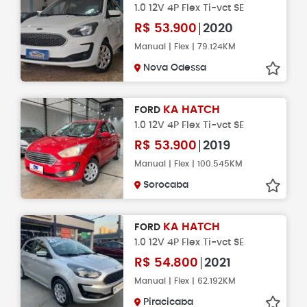
1.0 12V 4P Flex Ti-vct SE
R$
53.900
2020
Manual | Flex | 79.124KM
Nova Odessa
KA HATCH
FORD
1.0 12V 4P Flex Ti-vct SE
R$
53.900
2019
Manual | Flex | 100.545KM
Sorocaba
KA HATCH
FORD
1.0 12V 4P Flex Ti-vct SE
R$
54.800
2021
Manual | Flex | 62.192KM
Piracicaba