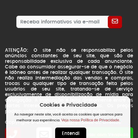
ATENÇÃO: O site não se responsabiliza pelos
anúncios constantes de seu site, que são de
responsabilidade exclusiva de cada anunciante.
Cabe ao consumidor assegurar-se de que o negócio
é idôneo antes de realizar qualquer transação. O site
não realiza intermediação das vendas e compras,
trocas ou qualquer tipo de transação feita pelos
usuários de seu site, tratando-se de serviço
exclusivamente de disponibilização de mídia para
divulgação. A transação é feita diretamente entre as
Cookies e Privacidade
partes interessadas. Fotos ilustrativas. Os preços
podem sofrer alterações sem prévio aviso.
Ao navegar neste site, você aceita os cookies que usamos para
Veja nossa Política de Privacidade.
melhorar sua experiência.
CarroSP
Copyright © 2026 -
| Todos os direitos
reservados.
Entendi
NSWEB
by
Falar com Vendedor