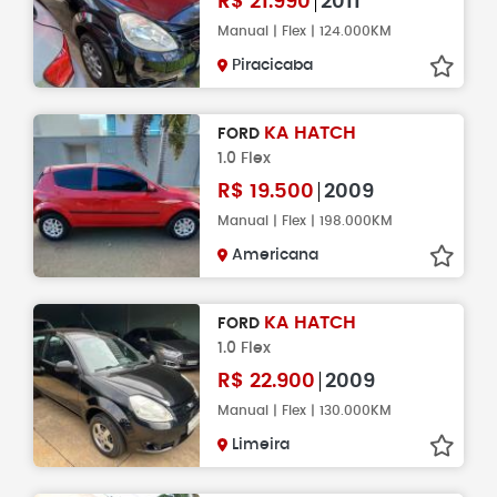
R$
21.990
2011
Manual | Flex | 124.000KM
Piracicaba
KA HATCH
FORD
1.0 Flex
R$
19.500
2009
Manual | Flex | 198.000KM
Americana
KA HATCH
FORD
1.0 Flex
R$
22.900
2009
Manual | Flex | 130.000KM
Limeira