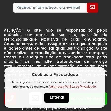
ATENÇÃO: O site não se responsabiliza pelos
anúncios constantes de seu site, que são de
responsabilidade exclusiva de cada anunciante.
Cabe ao consumidor assegurar-se de que o negócio
é idôneo antes de realizar qualquer transação. O site
não realiza intermediação das vendas e compras,
trocas ou qualquer tipo de transação feita pelos
usuários de seu site, tratando-se de serviço
exclusivamente de disponibilização de mídia para
divulgação. A transação é feita diretamente entre as
Cookies e Privacidade
partes interessadas. Fotos ilustrativas. Os preços
podem sofrer alterações sem prévio aviso.
Ao navegar neste site, você aceita os cookies que usamos para
Veja nossa Política de Privacidade.
melhorar sua experiência.
CarroSP
Copyright © 2026 -
| Todos os direitos
reservados.
Entendi
NSWEB
by
Falar com Vendedor
NUNCA faça pagamentos antecipados