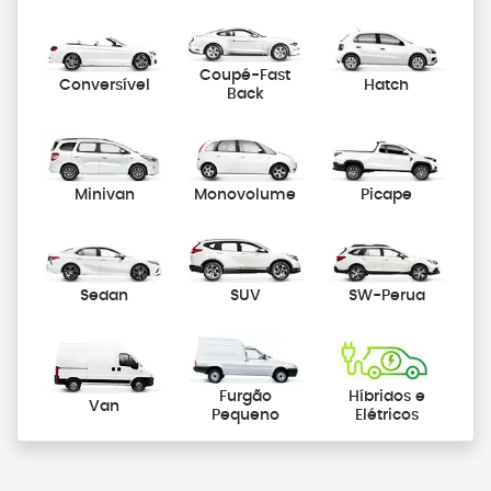
Coupé-Fast
Conversível
Hatch
Back
Minivan
Monovolume
Picape
Sedan
SUV
SW-Perua
Furgão
Híbridos e
Van
Pequeno
Elétricos