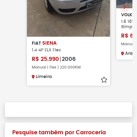
VOLKS
1.6 16V
Simple
R$
62
SIENA
FIAT
Manual |
1.4 4P ELX Flex
Arara
R$
25.990
2006
Manual | Flex | 220.000KM
Limeira
Pesquise também por Carroceria