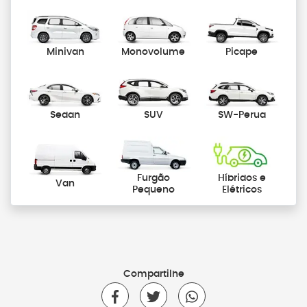
Minivan
Monovolume
Picape
Sedan
SUV
SW-Perua
Furgão
Híbridos e
Van
Pequeno
Elétricos
Compartilhe