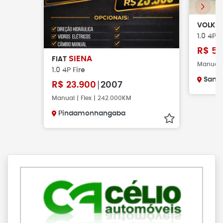
VOLKS
1.0 4P 
R$
53
SIENA
FIAT
Manual |
1.0 4P Fire
Santa
R$
23.900
2007
Manual | Flex | 242.000KM
Pindamonhangaba