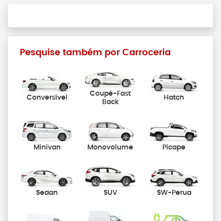
Pesquise também por Carroceria
Coupé-Fast
Conversível
Hatch
Back
Minivan
Monovolume
Picape
Sedan
SUV
SW-Perua