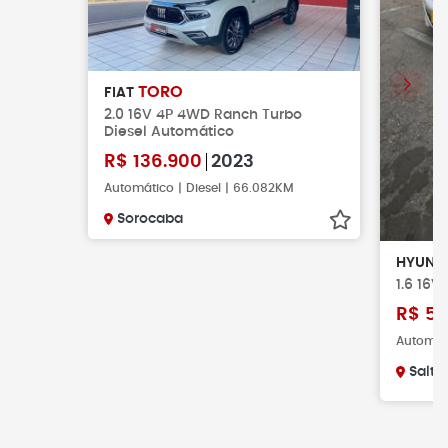
TORO
FIAT
2.0 16V 4P 4WD Ranch Turbo
Diesel Automático
R$
136.900
2023
Automático | Diesel | 66.082KM
Sorocaba
HYUND
1.6 16V
R$
57
Automáti
Salto