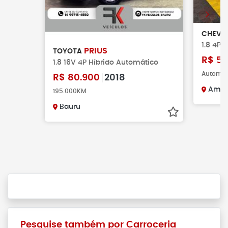
CHEVR
1.8 4P 
PRIUS
TOYOTA
R$
54
1.8 16V 4P Híbrido Automático
Automáti
R$
80.900
2018
Amer
195.000KM
Bauru
Pesquise também por Carroceria