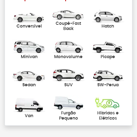
Coupé-Fast
Conversível
Hatch
Back
Minivan
Monovolume
Picape
Sedan
SUV
SW-Perua
Furgão
Híbridos e
Van
Pequeno
Elétricos