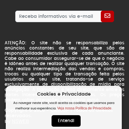
ATENÇÃO: O site não se responsabiliza pelos
anúncios constantes de seu site, que são de
responsabilidade exclusiva de cada anunciante.
Cabe ao consumidor assegurar-se de que o negócio
é idôneo antes de realizar qualquer transação. O site
não realiza intermediação das vendas e compras,
trocas ou qualquer tipo de transação feita pelos
usuários de seu site, tratando-se de serviço
exclusivamente de disponibilização de mídia para
divulgação. A transação é feita diretamente entre as
Cookies e Privacidade
partes interessadas. Fotos ilustrativas. Os preços
podem sofrer alterações sem prévio aviso.
Ao navegar neste site, você aceita os cookies que usamos para
Veja nossa Política de Privacidade.
melhorar sua experiência.
CarroSP
Copyright © 2026 -
| Todos os direitos
reservados.
Entendi
NSWEB
by