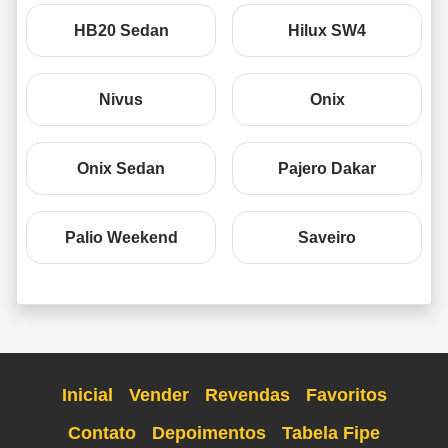
HB20 Sedan
Hilux SW4
Nivus
Onix
Onix Sedan
Pajero Dakar
Palio Weekend
Saveiro
Inicial
Vender
Revendas
Favoritos
Contato
Depoimentos
Tabela Fipe