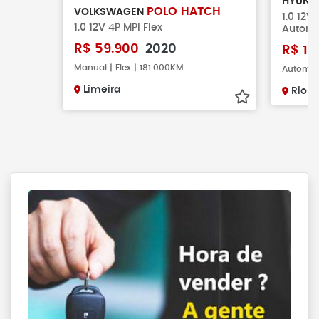
HYUND
POLO HATCH
VOLKSWAGEN
1.0 12V
1.0 12V 4P MPI Flex
Automá
R$
59.900
2020
R$
13
Manual | Flex | 181.000KM
Automáti
Limeira
Rio C