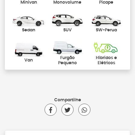
Minivan
Monovolume
Picape
Sedan
SUV
SW-Perua
Furgão
Híbridos e
Van
Pequeno
Elétricos
Compartilhe