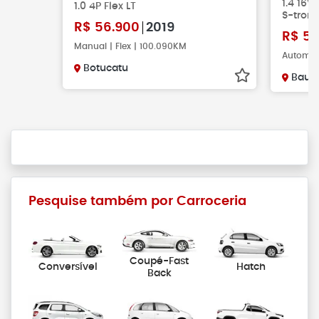
1.4 16V
1.0 4P Flex LT
S-tron
R$
56.900
2019
R$
58
Manual | Flex | 100.090KM
Automáti
Botucatu
Baur
Pesquise também por Carroceria
Coupé-Fast
Conversível
Hatch
Back