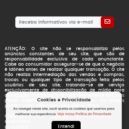
ATENÇÃO: O site não se responsabiliza pelos
anúncios constantes de seu site, que são de
responsabilidade exclusiva de cada anunciante.
Cabe ao consumidor assegurar-se de que o negócio
é idôneo antes de realizar qualquer transação. O site
não realiza intermediação das vendas e compras,
trocas ou qualquer tipo de transação feita pelos
usuários de seu site, tratando-se de serviço
exclusivamente de disponibilização de mídia para
divulgação. A transação é feita diretamente entre as
Cookies e Privacidade
partes interessadas. Fotos ilustrativas. Os preços
podem sofrer alterações sem prévio aviso.
Ao navegar neste site, você aceita os cookies que usamos para
Veja nossa Política de Privacidade.
melhorar sua experiência.
CarroSP
Copyright © 2026 -
| Todos os direitos
reservados.
Entendi
NSWEB
by