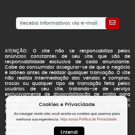
ATENÇÃO: O site não se responsabiliza pelos
anúncios constantes de seu site, que são de
responsabilidade exclusiva de cada anunciante.
Cabe ao consumidor assegurar-se de que o negócio
é idôneo antes de realizar qualquer transação. O site
não realiza intermediação das vendas e compras,
trocas ou qualquer tipo de transação feita pelos
usuários de seu site, tratando-se de serviço
exclusivamente de disponibilização de mídia para
divulgação. A transação é feita diretamente entre as
Cookies e Privacidade
partes interessadas. Fotos ilustrativas. Os preços
podem sofrer alterações sem prévio aviso.
Ao navegar neste site, você aceita os cookies que usamos para
Veja nossa Política de Privacidade.
melhorar sua experiência.
CarroSP
Copyright © 2026 -
| Todos os direitos
reservados.
Entendi
NSWEB
by