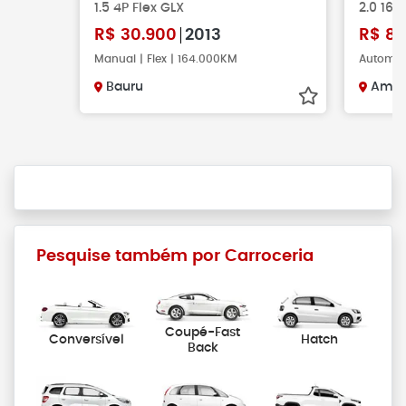
1.5 4P Flex GLX
2.0 16V
R$
30.900
2013
R$
89
Manual | Flex | 164.000KM
Automáti
Bauru
Amer
Pesquise também por Carroceria
Coupé-Fast
Conversível
Hatch
Back