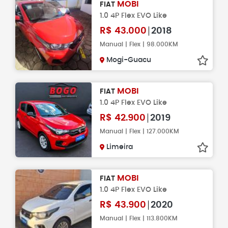
MOBI
FIAT
1.0 4P Flex EVO Like
R$
43.000
2018
Manual | Flex | 98.000KM
Mogi-Guacu
MOBI
FIAT
1.0 4P Flex EVO Like
R$
42.900
2019
Manual | Flex | 127.000KM
Limeira
MOBI
FIAT
1.0 4P Flex EVO Like
R$
43.900
2020
Manual | Flex | 113.800KM