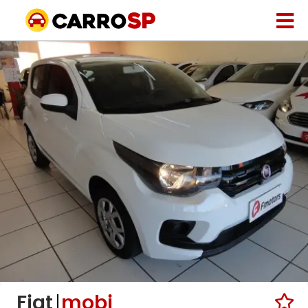
Fiat
mobi