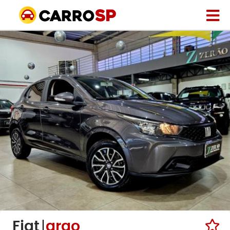
Fiat
argo