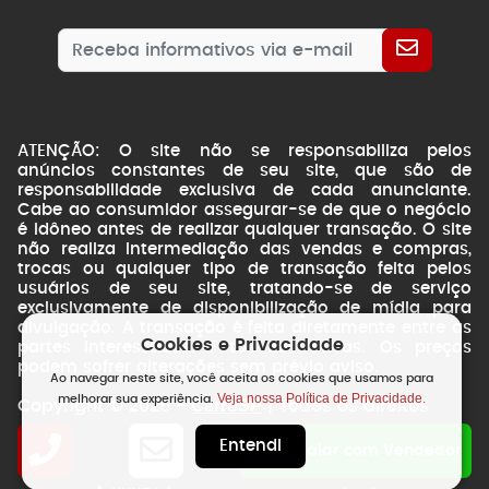
ATENÇÃO: O site não se responsabiliza pelos
anúncios constantes de seu site, que são de
responsabilidade exclusiva de cada anunciante.
Cabe ao consumidor assegurar-se de que o negócio
é idôneo antes de realizar qualquer transação. O site
não realiza intermediação das vendas e compras,
trocas ou qualquer tipo de transação feita pelos
usuários de seu site, tratando-se de serviço
exclusivamente de disponibilização de mídia para
divulgação. A transação é feita diretamente entre as
Cookies e Privacidade
partes interessadas. Fotos ilustrativas. Os preços
podem sofrer alterações sem prévio aviso.
Ao navegar neste site, você aceita os cookies que usamos para
Veja nossa Política de Privacidade.
melhorar sua experiência.
CarroSP
Copyright © 2026 -
| Todos os direitos
reservados.
Entendi
NSWEB
by
Falar com Vendedor