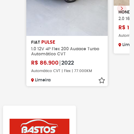
HOND
2.0 16V
R$
10
Automáti
PULSE
FIAT
Limei
1.0 12V 4P Flex 200 Audace Turbo
Automático CVT
R$
86.900
2022
Automático CVT | Flex | 77.000KM
Limeira