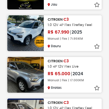
Jau
C3
CITROEN
1.0 12V 4P Flex Firefley Feel
R$
67.990
2025
Manual | Flex | 71.861KM
Bauru
C3
CITROEN
1.0 4P 12V Flex Live
R$
65.000
2024
Manual | Flex | 17.000KM
Brotas
C3
CITROEN
1.0 12V 4P Flex Firefley Feel