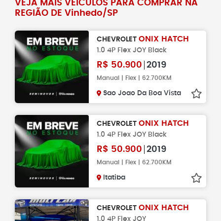
VEJA MAIS VEÍCULOS PARA COMPRAR NA
REGIÃO DE Vinhedo/SP
ONIX HATCH
CHEVROLET
1.0 4P Flex JOY Black
R$
50.900
2019
Manual | Flex | 62.700KM
Sao Joao Da Boa Vista
ONIX HATCH
CHEVROLET
1.0 4P Flex JOY Black
R$
50.900
2019
Manual | Flex | 62.700KM
Itatiba
ONIX HATCH
CHEVROLET
1.0 4P Flex JOY