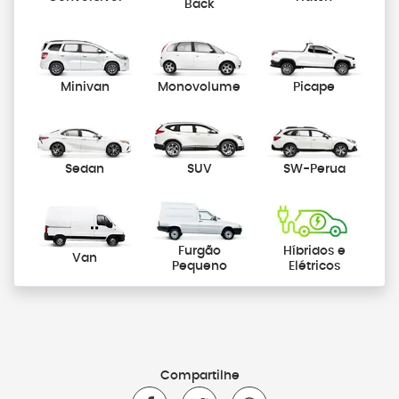
Back
Minivan
Monovolume
Picape
Sedan
SUV
SW-Perua
Furgão
Híbridos e
Van
Pequeno
Elétricos
Compartilhe