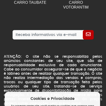
CARRO TAUBATE
CARRO
VOTORANTIM
ATENÇÃO: O site não se responsabiliza pelos
anúncios constantes de seu site, que são de
responsabilidade exclusiva de cada anunciante.
Cabe ao consumidor assegurar-se de que o negócio
é idôneo antes de realizar qualquer transação. O site
não realiza intermediação das vendas e compras,
trocas ou qualquer tipo de transação feita pelos
usuários de seu site, tratando-se de serviço
exclusivamente de disponibilização de mídia para
divulgação. A transação é feita diretamente entre as
Cookies e Privacidade
partes interessadas. Fotos ilustrativas. Os preços
podem sofrer alterações sem prévio aviso.
Ao navegar neste site, você aceita os cookies que usamos para