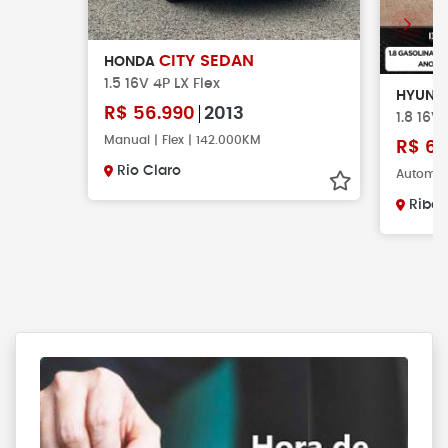
CITY SEDAN
HONDA
1.5 16V 4P LX Flex
HYUND
R$
56.990
2013
1.8 16V
Manual | Flex | 142.000KM
R$
64
Rio Claro
Automáti
Ribei