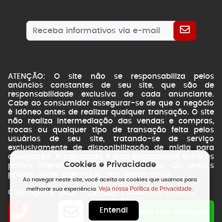
ATENÇÃO: O site não se responsabiliza pelos
anúncios constantes de seu site, que são de
responsabilidade exclusiva de cada anunciante.
Cabe ao consumidor assegurar-se de que o negócio
é idôneo antes de realizar qualquer transação. O site
não realiza intermediação das vendas e compras,
trocas ou qualquer tipo de transação feita pelos
usuários de seu site, tratando-se de serviço
exclusivamente de disponibilização de mídia para
divulgação. A transação é feita diretamente entre as
Cookies e Privacidade
partes interessadas. Fotos ilustrativas. Os preços
podem sofrer alterações sem prévio aviso.
Ao navegar neste site, você aceita os cookies que usamos para
Veja nossa Política de Privacidade.
melhorar sua experiência.
CarroSP
Copyright © 2026 -
| Todos os direitos
reservados.
Entendi
NSWEB
by
Falar com Vendedor