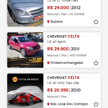
1.0 4P LT Vhce Flex
R$
29.000
2012
Manual | Flex | 95.000KM
Suzano
CELTA
CHEVROLET
1.0 4P Spirit
R$
29.900
2011
Manual | Flex | 400.000KM
Pindamonhangaba
CELTA
CHEVROLET
1.0 4P VHC Flex Life
R$
20.990
2010
Manual | Flex
Sao Jose Dos Campos