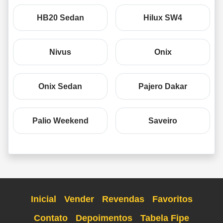
HB20 Sedan
Hilux SW4
Nivus
Onix
Onix Sedan
Pajero Dakar
Palio Weekend
Saveiro
Inicial
Vender
Revendas
Favoritos
Contato
Depoimentos
Tabela Fipe