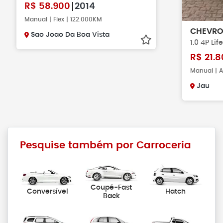
R$
58.900
2014
Manual | Flex | 122.000KM
CHEVRO
Sao Joao Da Boa Vista
1.0 4P Lif
R$
21.8
Manual | A
Jau
Pesquise também por Carroceria
Coupé-Fast
Conversível
Hatch
Back