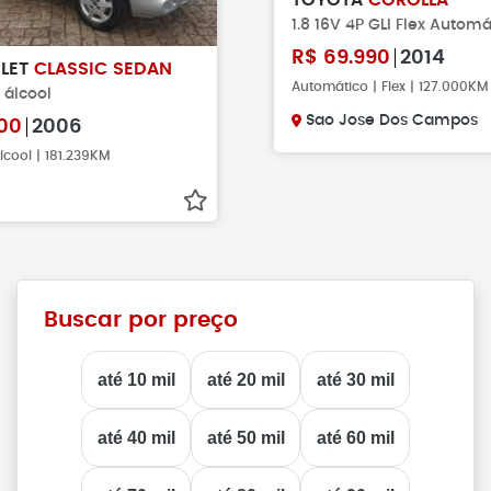
TOYOTA
COROLLA
1.8 16V 4P GLI Flex Automá
R$
69.990
2014
LET
CLASSIC SEDAN
Automático | Flex | 127.000KM
e álcool
Sao Jose Dos Campos
00
2006
lcool | 181.239KM
Buscar por preço
até 10 mil
até 20 mil
até 30 mil
até 40 mil
até 50 mil
até 60 mil