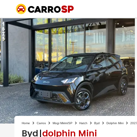
Home
Carros
Mogi Mirim/SP
Hatch
Byd
Dolphin Mini
202
Byd
dolphin Mini