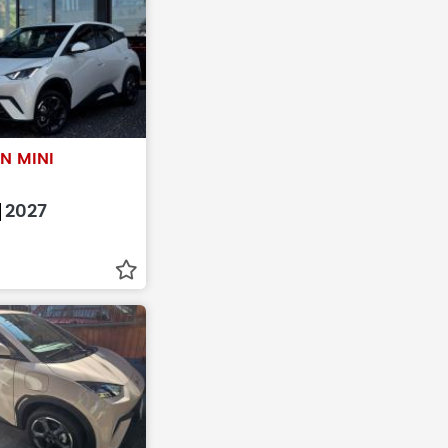
N MINI
2027