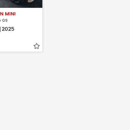
N MINI
o GS
2025