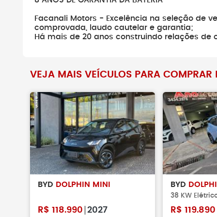
8 ANOS DE GARANTIA DA BATERIA
Não faça pag
Facanali Motors - Excelência na seleção de v
verificar se o 
comprovada, laudo cautelar e garantia;
existe.
Há mais de 20 anos construindo relações de 
VEJA MAIS VEÍCULOS PARA COMPRAR 
BYD
DOLPHIN MINI
BYD
DOLPHI
38 KW Elétric
R$
118.990
2027
R$
119.890