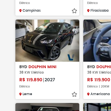
Elétrico
Elétrico
Campinas
Piracicaba
BYD
DOLPHIN MINI
BYD
DOLPHI
38 KW Elétrico
38 KW Elétric
R$
119.890
2027
R$
119.900
Elétrico
Elétrico | 20KM
Leme
Americana