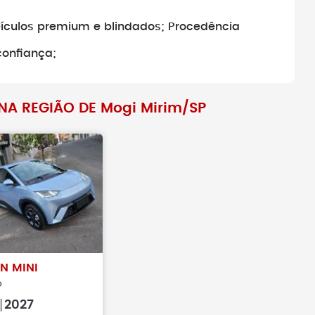
amentos antes de
Antes de fechar negócio, sempr
eículos premium e blindados; Procedência
veículo realmente
busque pelo histórico do veículo
confiança;
NA REGIÃO DE Mogi Mirim/SP
N MINI
o
2027