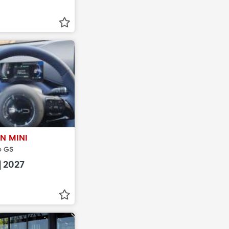
N MINI
o GS
2027