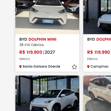
BYD
DOLPHIN MINI
BYD
DOLPHI
38 KW Elétrico
R$
119.900
2027
R$
119.990
Elétrico
Elétrico
Santa Barbara D´oeste
Campinas