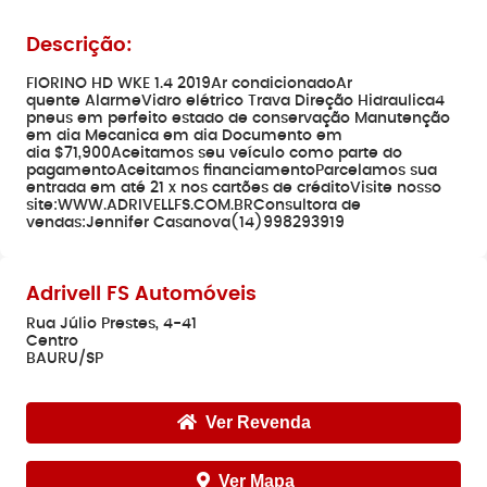
Descrição:
FIORINO HD WKE 1.4 2019Ar condicionadoAr
quente AlarmeVidro elétrico Trava Direção Hidraulica4
pneus em perfeito estado de conservação Manutenção
em dia Mecanica em dia Documento em
dia $71,900Aceitamos seu veículo como parte do
pagamentoAceitamos financiamentoParcelamos sua
entrada em até 21 x nos cartões de créditoVisite nosso
site:WWW.ADRIVELLFS.COM.BRConsultora de
vendas:Jennifer Casanova(14)998293919
Adrivell FS Automóveis
Rua Júlio Prestes, 4-41
Centro
BAURU/SP
Ver Revenda
Ver Mapa