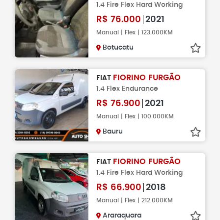
1.4 Fire Flex Hard Working
R$
76.000
2021
Manual | Flex | 123.000KM
Botucatu
FIORINO FURGÃO
FIAT
1.4 Flex Endurance
R$
76.900
2021
Manual | Flex | 100.000KM
Bauru
FIORINO FURGÃO
FIAT
1.4 Fire Flex Hard Working
R$
66.900
2018
Manual | Flex | 212.000KM
Araraquara