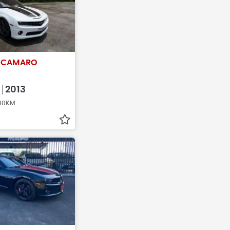
amentos antes de
Antes de fechar negócio, sempr
veículo realmente
busque pelo histórico do veículo
T
CAMARO
0
2013
300KM