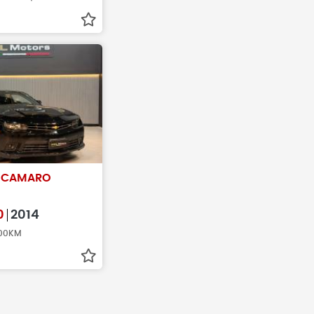
T
CAMARO
0
2014
000KM