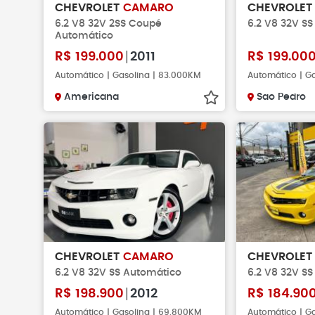
CHEVROLET
CAMARO
CHEVROLE
6.2 V8 32V 2SS Coupé
6.2 V8 32V S
Automático
R$
199.000
2011
R$
199.00
Automático | Gasolina | 83.000KM
Automático | G
Americana
Sao Pedro
CHEVROLET
CAMARO
CHEVROLE
6.2 V8 32V SS Automático
6.2 V8 32V S
R$
198.900
2012
R$
184.90
Automático | Gasolina | 69.800KM
Automático | G