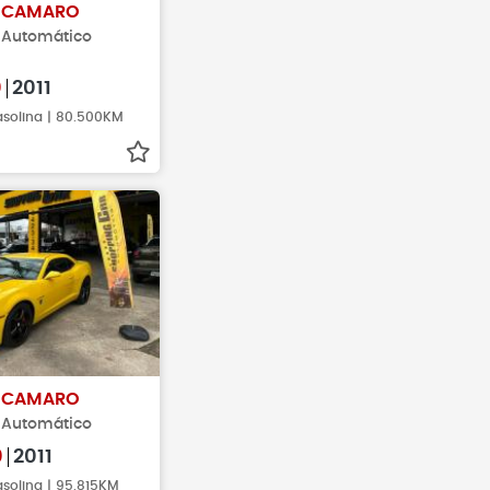
T
CAMARO
S Automático
0
2011
asolina | 80.500KM
T
CAMARO
S Automático
0
2011
asolina | 95.815KM