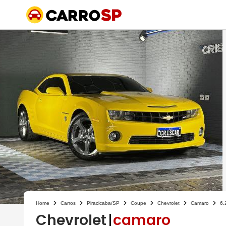
Home
Carros
Piracicaba/SP
Coupe
Chevrolet
Camaro
6.
Chevrolet
camaro