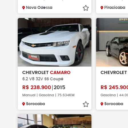
Nova Odessa
Piracicaba
CHEVROLET
CAMARO
CHEVROLE
6.2 V8 32V SS Coupé
R$
238.900
2015
R$
245.90
Manual | Gasolina | 75.634KM
Gasolina | 44.
Sorocaba
Sorocaba