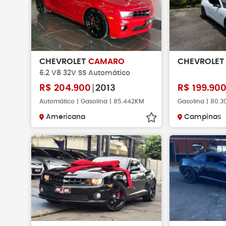
Não faça pag
verificar se o 
existe.
CHEVROLET
CAMARO
CHEVROLE
6.2 V8 32V SS Automático
R$
204.900
2013
R$
199.90
Automático | Gasolina | 85.442KM
Gasolina | 80.
Americana
Campinas